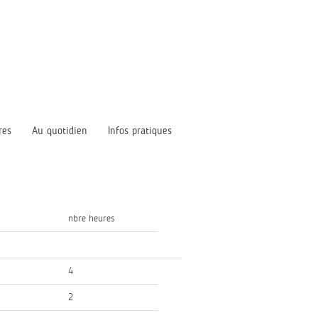
res
Au quotidien
Infos pratiques
nbre heures
4
2