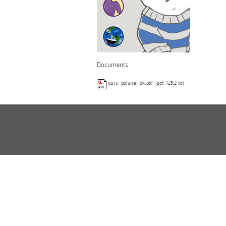
Documents
ours_polaire_ok.pdf
(pdf, 125.2 ko)